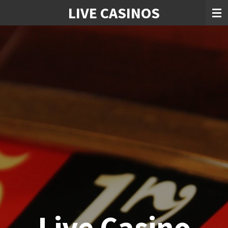
LIVE CASINOS
Ga
direct
naar
de
hoofdinhoud
Live Casino